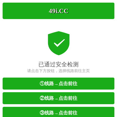
49i.CC
已通过安全检测
请点击下方按钮，选择线路前往主页
①线路→点击前往
②线路→点击前往
③线路→点击前往